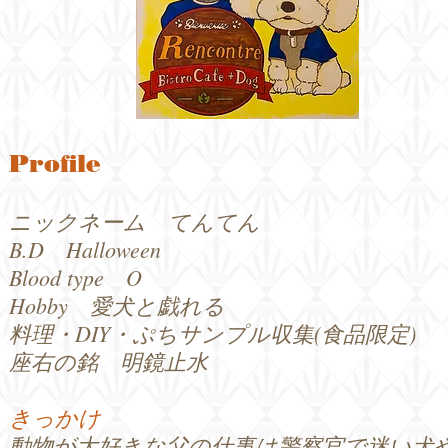
Profile
ニックネーム てんてん
B.D Halloween
Blood type O
Hobby 愛犬と戯れる
料理・DIY・ぷちサンプル収集(食品限定)
座右の銘 明鏡止水
きっかけ
動物が大好きな父の仕事は警察官で迷
い犬