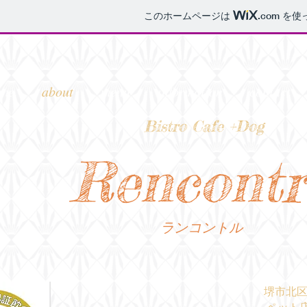
このホームページは
.com
を使
me
about
menu
information
contact
Bistro Cafe +Dog
Rencontr
ランコントル
堺市北区
ペット