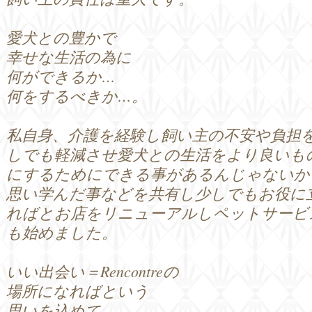
愛犬との豊かで
幸せな生活の為に
何ができるか…
何をするべきか…。
私自身、介護を経験し飼い主の不安や負担
しでも軽減させ愛犬との生活をより良いも
にするためにできる事があるんじゃないか
思い学んだ事などを共有し少しでもお役に
ればとお店をリニューアルしペットサービ
も始めました。
いい出会い＝Rencontreの
場所になればという
思いを込めて…。