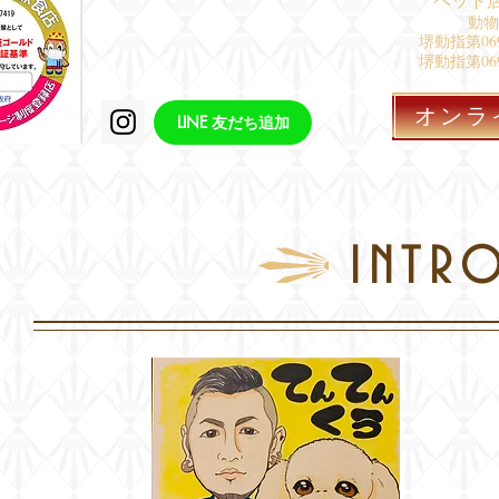
動物
堺動指第06
堺動指第06
Tel:
072
オンラ
LINE 友だち追加
intr