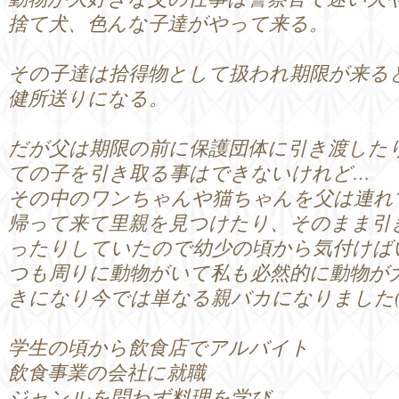
捨て犬、色んな子達がやって来る。
その子達は拾得物として扱われ期限が来る
健所送りになる。
だが父は期限の前に保護団体に引き渡した
ての子を引き取る事はできないけれど…
その中のワンちゃんや猫ちゃんを父は連れ
帰って来て里親を見つけたり、そのまま引
ったりしていたので幼少の頃から気付けば
つも周りに動物がいて私も必然的に動物が
きになり今では単なる親バカになりました(
学生の頃から飲食店でアルバイト
飲食事業の会社に就職
ジャンルを問わず料理を学び