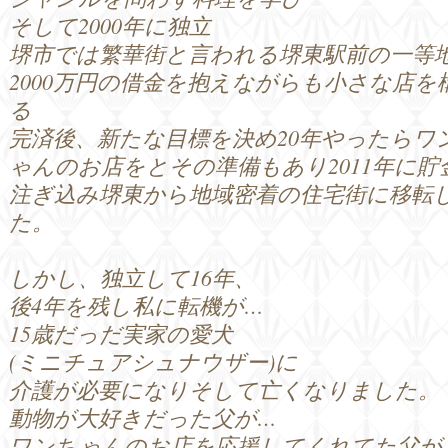
そして2000年に独立
堺市では繁華街と言われる堺東駅前の一等
2000万円の借金を抱えながらも小さな店を
る
完済後、新たな目標を決め20年やったらワ
ゃんのお店をとその準備もあり2011年に貯
注ぎ込み堺東から地域密着の住宅街に移転
た。
しかし、独立して16年、
後4年を残し私に転機が…
15歳だっだ実家の愛犬
(ミニチュアシュナウザー)に
介護が必要になりそして亡くなりました。
動物が大好きだった父が…
ワンちゃんのお店を応援してくれてた父が