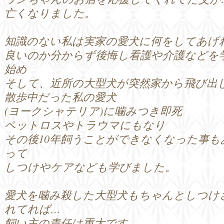
亡くなりました。
知識のない私は実家の愛犬に何をしてあげ
良いのか分からず後悔し看護や介護などを
始め
そして、近所の大型犬が突然家から飛び出
散歩中だった私の愛犬
(ヨークシャテリア)に噛みつき即死
ペットロスやトラウマにもなり
その後10年飼うことができなくなった事も
って
しつけやケアなども学びました。
愛犬を噛み殺した大型犬もちゃんとしつけ
れてれば…
飼い主の責任は重大です。