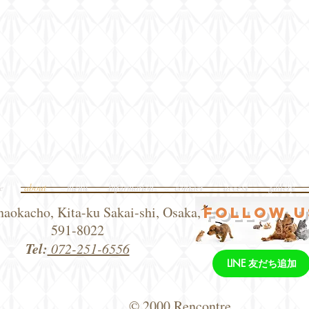
e
about
menu
information
contact
access
gallery
naokacho, Kita-ku Sakai-shi, Osaka,
follow U
591-8022
Tel:
072-251-6556
LINE 友だち追加
© 2000 Rencontre